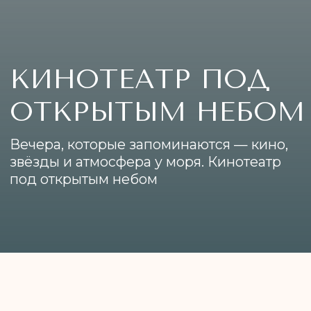
Вечера, которые запоминаются — кино,
звёзды и атмосфера у моря. Кинотеатр
под открытым небом
[описание]
Летний кинотеатр под открытым
небом — это особое пространство
для уютных вечеров у моря.
Гости располагаются прямо на песке
на удобных креслах-мешках,
наслаждаясь просмотром фильмов в
расслабленной атмосфере. Над
головой — звёздное небо, вокруг —
тишина и свежий морской воздух.