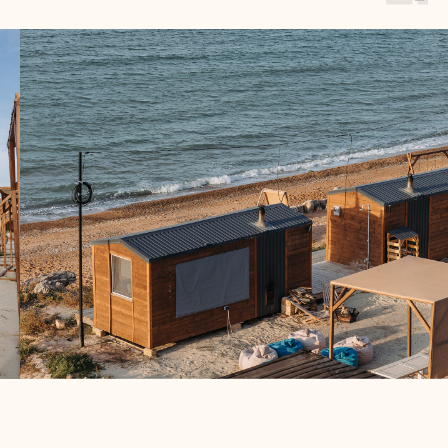
коттеджи в «Зоне Комфорта» за 60 дней
и более до даты заезда — и получите
скидку 10% на проживание.
Забронировать
Подробнее
[faq]
ЧАСТО ЗАДАВАЕМЫЕ
ВОПРОСЫ