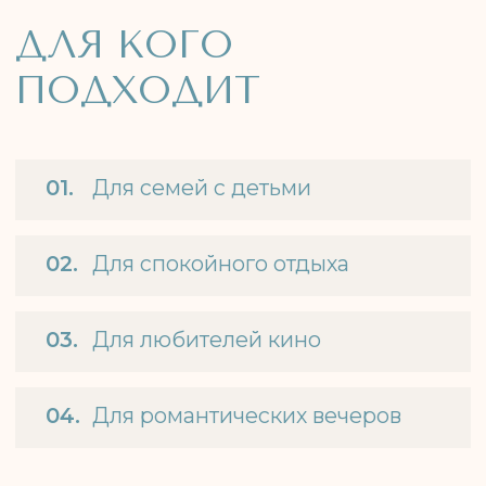
[местоположение]
КАК НАС НАЙТИ
Отель «Зона Комфорта» находится в
Крыму, в селе Юркино, всего в 20
минутах езды от Керчи. Удобный
подъезд, бесплатная парковка на