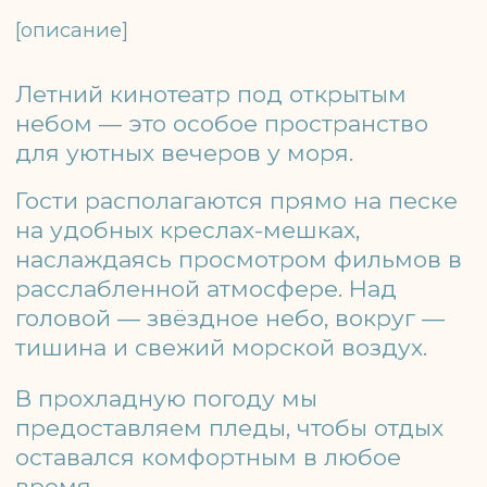
В прохладную погоду мы
предоставляем пледы, чтобы отдых
оставался комфортным в любое
время.
Здесь проходят показы
полнометражных мультфильмов и
семейных фильмов 6+, чтобы каждый
вечер был тёплым, приятным и
запоминающимся.
ЧТО ВАС ЖДЁТ
Кино под звёздным небом
Уникальная атмосфера вечернего