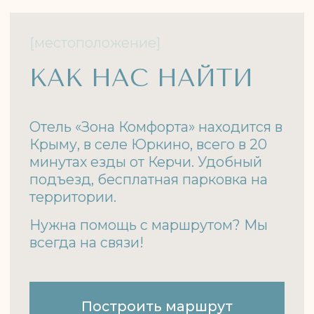
Свяжитесь с нами
+7 (978) 25-25-174
zonakomforta25@yandex.ru
WhatsApp
Telegram
Навигация
Номера
О нас
Достопримечательности
Контакты
Как добраться
Оплата и возврат
Правила проживания
Политика конфиденциальности