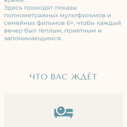
отдыха на свежем воздухе у моря.
Комфортное размещение
Мягкие кресла-мешки прямо на
песке для полного расслабления.
Атмосфера отдыха
Тихая, уютная обстановка без
суеты.