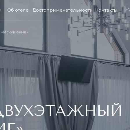
+7 (978) 25-25-
отеле
Достопримечательности
Контакты
шение»
ВУХЭТАЖНЫЙ
»