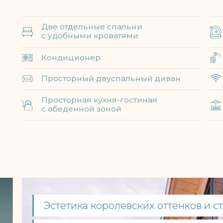
с обеденной зоной
Эстетика королевских оттенков и стильный д
Уютные спальни на двух уровнях
Просторная гостиная с кухней и террасой
Полная комплектация для комфортного про