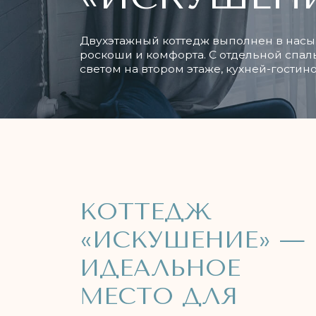
Двухэтажный коттедж выполнен в насыщенны
роскоши и комфорта. С отдельной спальней н
светом на втором этаже, кухней-гостиной, ду
КОТТЕДЖ
В
с
«ИСКУШЕНИЕ» —
м
ИДЕАЛЬНОЕ
МЕСТО ДЛЯ
ОТДЫХА