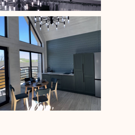
принадлежности
мната и санузел
я терраса