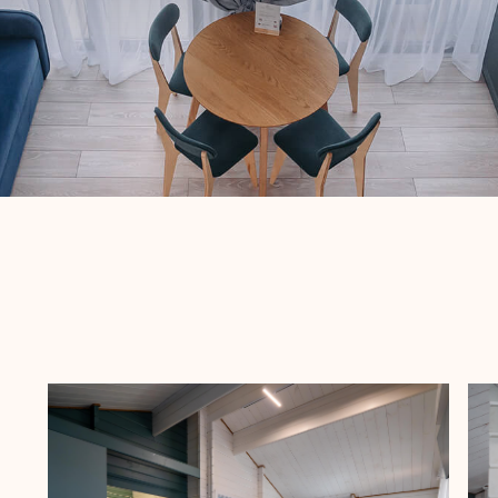
Коттедж у моря «Лагуна»
Коттедж у 
оттедж в смелых морских оттенках
Современный д
ыполнен из натурального дерева с
дерево и мини
тдельной спальней, кухней -гостиной
напоминает, чт
 душевой комнатой
наедине с при
Забронировать
Подробнее
Забронирова