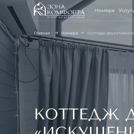
Номера
Услуги
Об 
Главная
Номера
Коттедж двухэтажный «Иску
КОТТЕДЖ Д
«ИСКУШЕНИЕ