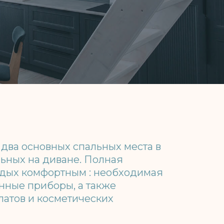
ных спальных места в
иване. Полная
ортным : необходимая
оры, а также
сметических