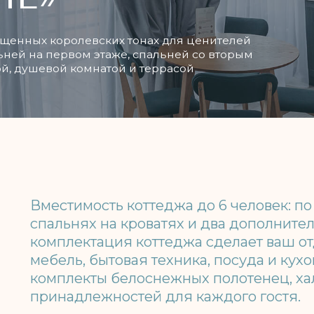
х королевских тонах для ценителей
а первом этаже, спальней со вторым
шевой комнатой и террасой
местимость коттеджа до 6 человек: по два основ
пальнях на кроватях и два дополнительных на д
комплектация коттеджа сделает ваш отдых комф
ебель, бытовая техника, посуда и кухонные приб
комплекты белоснежных полотенец, халатов и ко
принадлежностей для каждого гостя.
Площадь: 50
Вместимость: до 6 человек
м²
Забронировать