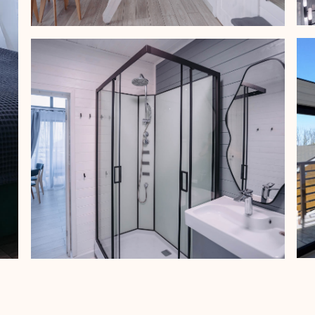
Две отдельные спальни
Кухонные 
с удобными кроватями
Кондиционер
Душевая ко
Просторный двуспальный диван
Wi-Fi
Просторная кухня-гостиная
Собственна