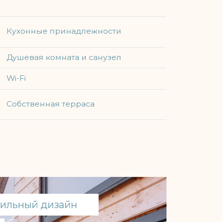
изайн
живания