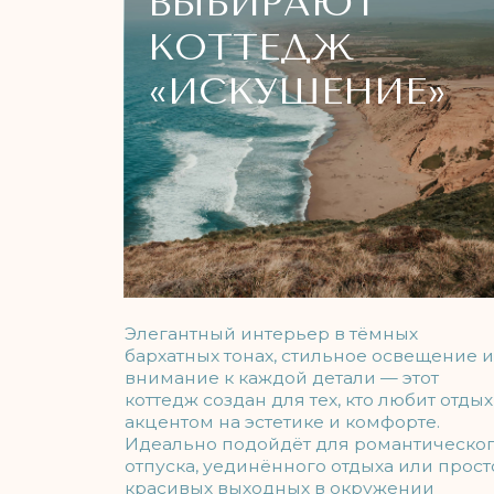
Элегантный интерьер в тёмных
бархатных тонах, стильное освещение и
внимание к каждой детали — этот
коттедж создан для тех, кто любит отдых с
акцентом на эстетике и комфорте.
Идеально подойдёт для романтического
отпуска, уединённого отдыха или просто
красивых выходных в окружении
природы.
ЗАБРОНИРОВАТЬ
Н
з