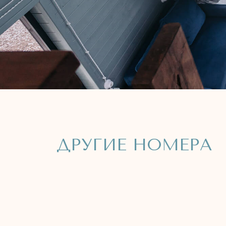
Коттедж у моря
«Наслаждение»
К
в
Коттедж выполнен из натурального
о
дерева в сочных ягодных оттенках
и
Забронировать
Подробнее