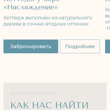
Свяжитесь с нами
+7 (978) 25-25-174
zonakomforta25@yandex.ru
WhatsApp
Telegram
Навигация
Номера