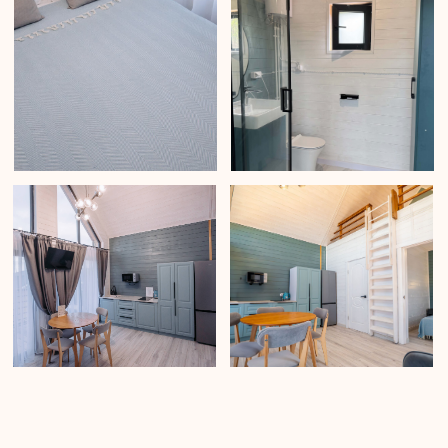
Просторный двуспальный диван
Просторная кухня-гостиная с
обеденной зоной
Кухонные принадлежности
Душевая комната и санузел
Wi-Fi
Собственная терраса
ПОЧЕМУ