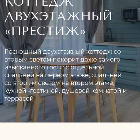
вторым светом покорит даже самого
изысканного гостя: с отдельной
спальней на первом этаже, спальней
со вторым светом на втором этаже,
кухней -гостиной, душевой комнатой и
террасой
КОТТЕДЖ
«ПРЕСТИЖ» —
ИДЕАЛЬНОЕ МЕСТО
ДЛЯ ОТДЫХА
Вместимость коттеджа до 6 человек: по
два основных спальных места в спальнях
на кроватях и два дополнительных на
двуспальном диване. Коттедж