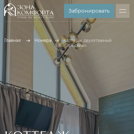
Забронировать
Коттедж двухэтажный
Главная
Номера
«Престиж»
КОТТЕДЖ
ДВУХЭТАЖНЫЙ
«ПРЕСТИЖ»
Роскошный двухэтажный коттедж со