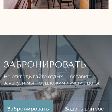
[местоположение]
КАК НАС НАЙТИ
Отель «Зона Комфорта» находится в
Крыму, в селе Юркино, всего в 20
минутах езды от Керчи. Удобный
подъезд, бесплатная парковка на
территории.
Нужна помощь с маршрутом? Мы
всегда на связи!
Построить маршрут
Как нас найти