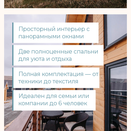
Коттедж у моря
Коттедж у мо
«Наслаждение»
Коттедж в смелых м
выполнен из натур
Коттедж выполнен из натурального
отдельной спальней
дерева в сочных ягодных оттенках
-гостиной и душев
Забронировать
Подробнее
Забронировать