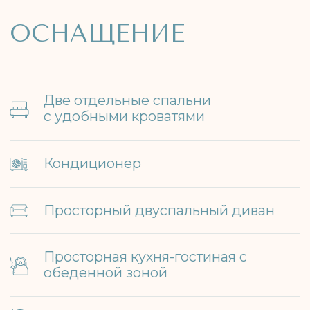
ВЫБИРАЮТ
КОТТЕДЖ
«ПРЕСТИЖ»
Просторный двухэтажный дом с
панорамными окнами,
элегантным интерьером и
продуманной планировкой
подарит ощущение настоящего
отдыха. Здесь всё продумано до
мелочей, чтобы вы чувствовали
себя как в загородной
резиденции — спокойно, красиво
и удобно.
Просторный интерьер с
панорамными окнами
Две полноценные спальни